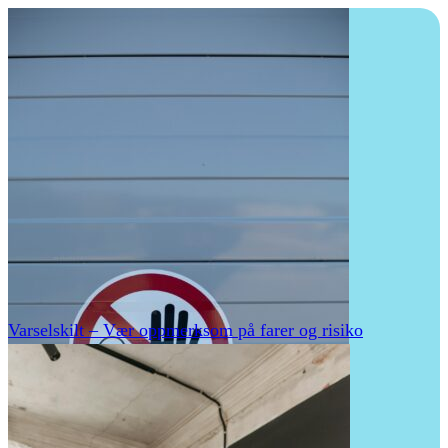
Varselskilt – Vær oppmerksom på farer og risiko