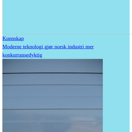
Kunnskap
Moderne teknologi gjør norsk industri mer
konkurransedyktig