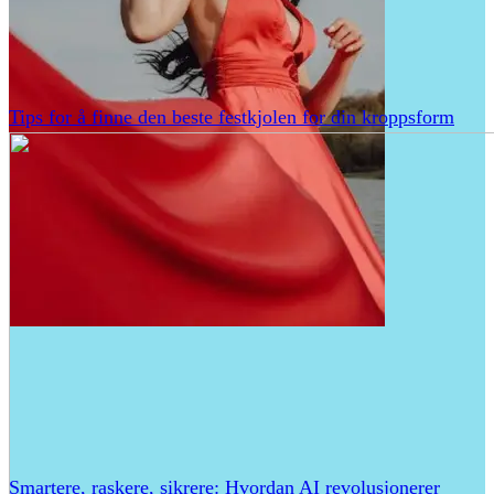
Tips for å finne den beste festkjolen for din kroppsform
Smartere, raskere, sikrere: Hvordan AI revolusjonerer