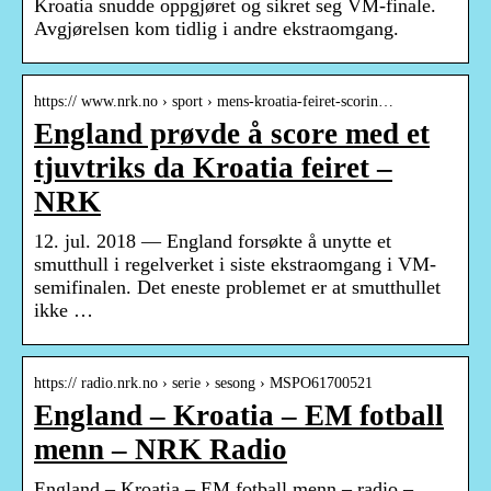
Kroatia snudde oppgjøret og sikret seg VM-finale.
Avgjørelsen kom tidlig i andre ekstraomgang.
https:// www.nrk.no › sport › mens-kroatia-feiret-scorin…
England prøvde å score med et
tjuvtriks da Kroatia feiret –
NRK
12. jul. 2018 — England forsøkte å unytte et
smutthull i regelverket i siste ekstraomgang i VM-
semifinalen. Det eneste problemet er at smutthullet
ikke …
https:// radio.nrk.no › serie › sesong › MSPO61700521
England – Kroatia – EM fotball
menn – NRK Radio
England – Kroatia – EM fotball menn – radio –