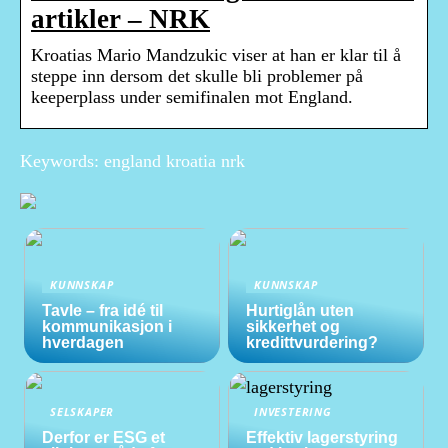
artikler – NRK
Kroatias Mario Mandzukic viser at han er klar til å
steppe inn dersom det skulle bli problemer på
keeperplass under semifinalen mot England.
Keywords: england kroatia nrk
KUNNSKAP
KUNNSKAP
Tavle – fra idé til
Hurtiglån uten
kommunikasjon i
sikkerhet og
hverdagen
kredittvurdering?
SELSKAPER
INVESTERING
Derfor er ESG et
Effektiv lagerstyring