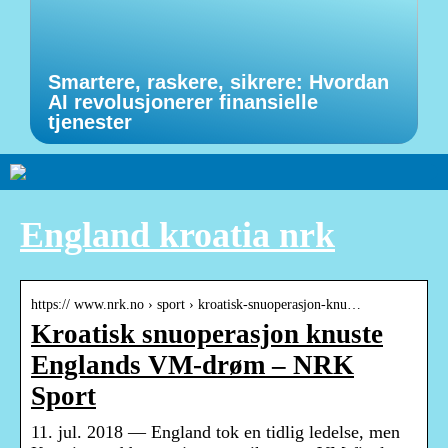
Smartere, raskere, sikrere: Hvordan
AI revolusjonerer finansielle
tjenester
England kroatia nrk
https:// www.nrk.no › sport › kroatisk-snuoperasjon-knu…
Kroatisk snuoperasjon knuste
Englands VM-drøm – NRK
Sport
11. jul. 2018 — England tok en tidlig ledelse, men