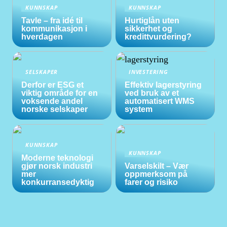
KUNNSKAP
KUNNSKAP
Tavle – fra idé til
Hurtiglån uten
kommunikasjon i
sikkerhet og
hverdagen
kredittvurdering?
SELSKAPER
INVESTERING
Derfor er ESG et
Effektiv lagerstyring
viktig område for en
ved bruk av et
voksende andel
automatisert WMS
norske selskaper
system
KUNNSKAP
KUNNSKAP
Moderne teknologi
gjør norsk industri
Varselskilt – Vær
mer
oppmerksom på
konkurransedyktig
farer og risiko