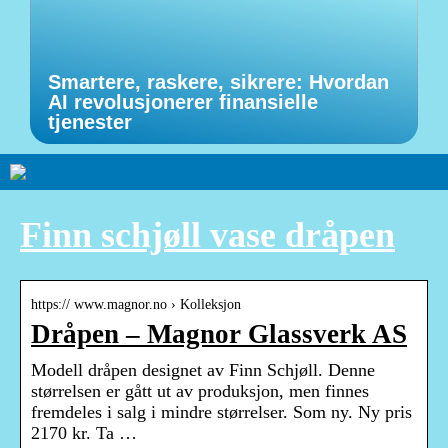
Smartere, raskere, sikrere: Hvordan
AI revolusjonerer finansielle
tjenester
Finn schjøll vase dråpen
https:// www.magnor.no › Kolleksjon
Dråpen – Magnor Glassverk AS
Modell dråpen designet av Finn Schjøll. Denne
størrelsen er gått ut av produksjon, men finnes
fremdeles i salg i mindre størrelser. Som ny. Ny pris
2170 kr. Ta …