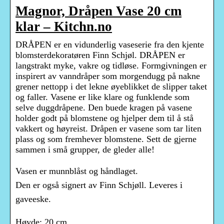
Magnor, Dråpen Vase 20 cm
klar – Kitchn.no
DRÅPEN er en vidunderlig vaseserie fra den kjente
blomsterdekoratøren Finn Schjøl. DRÅPEN er
langstrakt myke, vakre og tidløse. Formgivningen er
inspirert av vanndråper som morgendugg på nakne
grener nettopp i det lekne øyeblikket de slipper taket
og faller. Vasene er like klare og funklende som
selve duggdråpene. Den buede kragen på vasene
holder godt på blomstene og hjelper dem til å stå
vakkert og høyreist. Dråpen er vasene som tar liten
plass og som fremhever blomstene. Sett de gjerne
sammen i små grupper, de gleder alle!
Vasen er munnblåst og håndlaget.
Den er også signert av Finn Schjøll. Leveres i
gaveeske.
Høyde: 20 cm