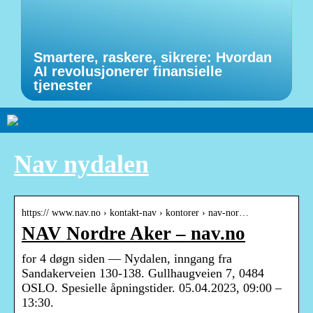
Smartere, raskere, sikrere: Hvordan
AI revolusjonerer finansielle
tjenester
Nav nydalen
https:// www.nav.no › kontakt-nav › kontorer › nav-nor…
NAV Nordre Aker – nav.no
for 4 døgn siden — Nydalen, inngang fra
Sandakerveien 130-138. Gullhaugveien 7, 0484
OSLO. Spesielle åpningstider. 05.04.2023, 09:00 –
13:30.