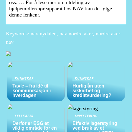
oss. … For å lese mer om utdeling av
hjelpemidler/høreapparat hos NAV kan du følge
denne lenken:.
Keywords: nav nydalen, nav nordre aker, nordre aker
nav
KUNNSKAP
KUNNSKAP
Tavle – fra idé til
Hurtiglån uten
kommunikasjon i
sikkerhet og
hverdagen
kredittvurdering?
SELSKAPER
INVESTERING
Derfor er ESG et
Effektiv lagerstyring
viktig område for en
ved bruk av et