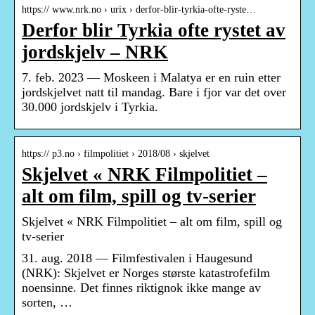
https:// www.nrk.no › urix › derfor-blir-tyrkia-ofte-ryste…
Derfor blir Tyrkia ofte rystet av
jordskjelv – NRK
7. feb. 2023 — Moskeen i Malatya er en ruin etter
jordskjelvet natt til mandag. Bare i fjor var det over
30.000 jordskjelv i Tyrkia.
https:// p3.no › filmpolitiet › 2018/08 › skjelvet
Skjelvet « NRK Filmpolitiet –
alt om film, spill og tv-serier
Skjelvet « NRK Filmpolitiet – alt om film, spill og
tv-serier
31. aug. 2018 — Filmfestivalen i Haugesund
(NRK): Skjelvet er Norges største katastrofefilm
noensinne. Det finnes riktignok ikke mange av
sorten, …