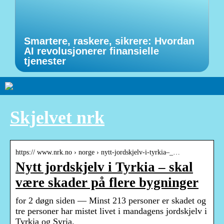
Smartere, raskere, sikrere: Hvordan
AI revolusjonerer finansielle
tjenester
Skjelvet nrk
https:// www.nrk.no › norge › nytt-jordskjelv-i-tyrkia–_…
Nytt jordskjelv i Tyrkia – skal
være skader på flere bygninger
for 2 døgn siden — Minst 213 personer er skadet og
tre personer har mistet livet i mandagens jordskjelv i
Tyrkia og Syria.