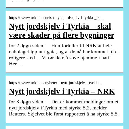
https:// www.nrk.no › urix › nytt-jordskjelv-i-tyrkia-_-s…
Nytt jordskjelv i Tyrkia – skal
være skader på flere bygninger
for 2 døgn siden — Hun forteller til NRK at hele
nabolaget løp ut i gata, og at de nå har kommet til et
roligere sted. – Vi tør ikke å sove hjemme i natt.
Her …
https:// www.nrk.no › nyheter › nytt-jordskjelv-i-tyrkia-…
Nytt jordskjelv i Tyrkia – NRK
for 3 døgn siden — Det er kommet meldinger om et
nytt jordskjelv i Tyrkia med styrke 5,2, melder
Reuters. Skjelvet ble først rapportert å ha styrke 5,5.