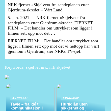
NRK fjernet «Skjelvet» fra sendeplanen etter
Gjerdrum-skredet – Vårt Land
5. jan. 2021 — NRK fjernet «Skjelvet» fra
sendeplanen etter Gjerdrum-skredet. FJERNET
FILM: – Det handler om uttrykket som ligger i
filmen sett opp mot det …
FJERNET FILM: – Det handler om uttrykket som
ligger i filmen sett opp mot det vi nettopp har vært
gjennom i Gjerdrum, sier NRKs TV-sjef.
Keywords: skjelvet nrk, nrk skjelvet
KUNNSKAP
KUNNSKAP
Tavle – fra idé til
Hurtiglån uten
kommunikasjon i
sikkerhet og