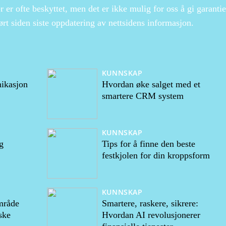
r er ofte beskyttet, men det er ikke mulig for oss å gi garantie
rt siden siste oppdatering av nettsidens informasjon.
KUNNSKAP
nikasjon
Hvordan øke salget med et
smartere CRM system
KUNNSKAP
g
Tips for å finne den beste
festkjolen for din kroppsform
KUNNSKAP
mråde
Smartere, raskere, sikrere:
ske
Hvordan AI revolusjonerer