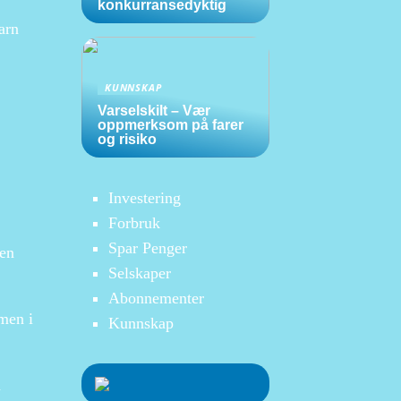
konkurransedyktig
barn
KUNNSKAP
Varselskilt – Vær
oppmerksom på farer
og risiko
Investering
Forbruk
Spar Penger
 en
Selskaper
Abonnementer
 men i
Kunnskap
n