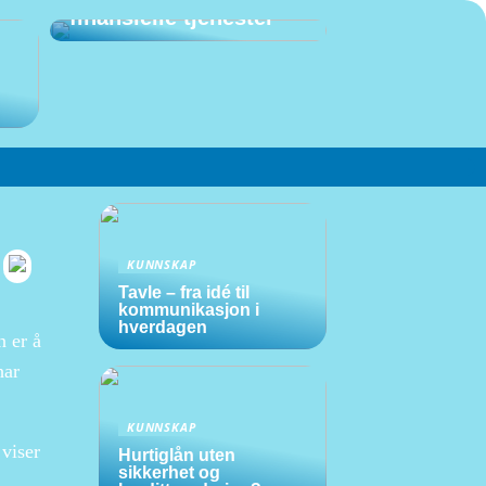
finansielle tjenester
KUNNSKAP
Tavle – fra idé til
kommunikasjon i
hverdagen
n er å
har
KUNNSKAP
 viser
Hurtiglån uten
sikkerhet og