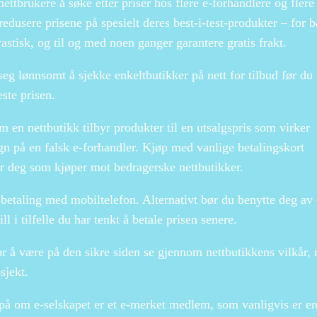
nettbrukere å søke etter priser hos flere e-forhandlere og flere
 redusere prisene på spesielt deres best-i-test-produkter – for 
stisk, og til og med noen ganger garantere gratis frakt.
e seg lønnsomt å sjekke enkeltbutikker på nett for tilbud før du
este prisen.
m en nettbutikk tilbyr produkter til en utsalgspris som virker
egn på en falsk e-forhandler. Kjøp med vanlige betalingskort
er deg som kjøper mot bedragerske nettbutikker.
 betaling med mobiltelefon. Alternativt bør du benytte deg av
 i tilfelle du har tenkt å betale prisen senere.
or å være på den sikre siden se gjennom nettbutikkens vilkår,
sjekt.
på om e-selskapet er et e-merket medlem, som vanligvis er e