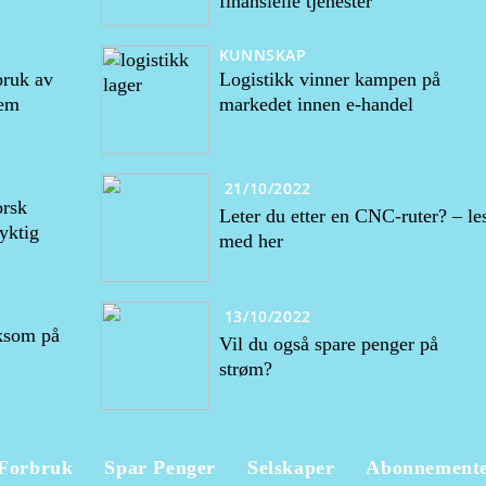
finansielle tjenester
KUNNSKAP
bruk av
Logistikk vinner kampen på
tem
markedet innen e-handel
21/10/2022
orsk
Leter du etter en CNC-ruter? – le
yktig
med her
13/10/2022
ksom på
Vil du også spare penger på
strøm?
Forbruk
Spar Penger
Selskaper
Abonnement