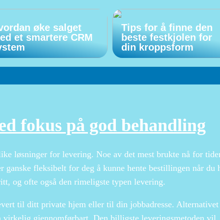
vordan øke salget
Tips for å finne den
ed et smartere CRM
beste festkjolen for
ystem
din kroppsform
ed fokus på god behandling
ike løsninger for levering. Noe av det mest brukte nå for tide
er ganske fleksibelt for deg å kunne hente bestillingen når du 
itt, og ofte også den rimeligste typen levering.
ert til ditt private hjem eller til din jobbadresse. Alternativet
å virkelig gjennomførbart. Den billigste leveringsmetoden vil