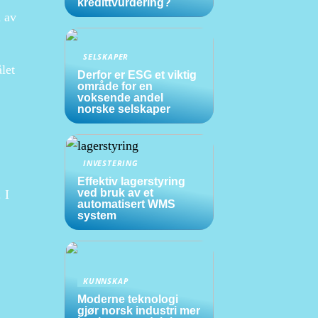
kredittvurdering?
n av
SELSKAPER
let
Derfor er ESG et viktig
område for en
voksende andel
norske selskaper
INVESTERING
Effektiv lagerstyring
ved bruk av et
 I
automatisert WMS
system
KUNNSKAP
Moderne teknologi
gjør norsk industri mer