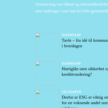
Orientering om tilbud og internettbedrifte
mot endringer som kan ha blitt gjennomfø
KUNNSKAP
Tavle – fra idé til kommu
i hverdagen
KUNNSKAP
Hurtiglån uten sikkerhet o
kredittvurdering?
SELSKAPER
Derfor er ESG et viktig o
for en voksende andel nor