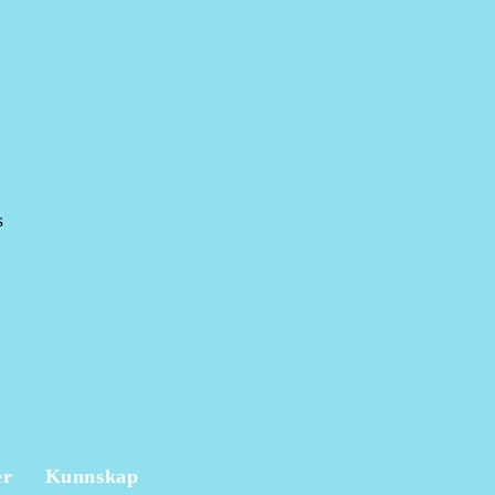
s
er
Kunnskap