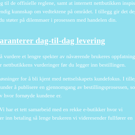
 til de offisielle reglene, samt at internett nettbutikken inspi
endig kunnskap om vedtektene på området. I tillegg gir det de
 du støter på dilemmaer i prosessen med handelen din.
garanterer dag-til-dag levering
l å vurdere et lengre spekter av nåværende brukeres oppfatning
r nettbutikkens vurderinger før du legger inn bestillingen.
sninger for å bli kjent med nettselskapets kundefokus. I till
 kunder å publisere en gjennomgang av bestillingsprosessen, s
 av hvor fornøyde kundene er.
 Vi har et tett samarbeid med en rekke e-butikker hvor vi
er inn betaling så lenge brukeren vi videresender fullfører en