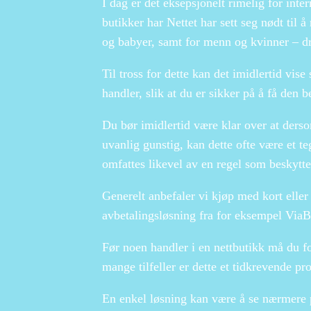
I dag er det eksepsjonelt rimelig for inter
butikker har Nettet har sett seg nødt til å
og babyer, samt for menn og kvinner – dra
Til tross for dette kan det imidlertid vis
handler, slik at du er sikker på å få den b
Du bør imidlertid være klar over at derso
uvanlig gunstig, kan dette ofte være et t
omfattes likevel av en regel som beskytt
Generelt anbefaler vi kjøp med kort eller
avbetalingsløsning fra for eksempel ViaBill
Før noen handler i en nettbutikk må du f
mange tilfeller er dette et tidkrevende pro
En enkel løsning kan være å se nærmere 