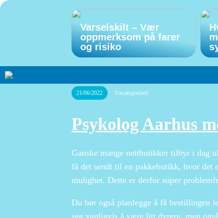
Varselskilt – Vær
H
oppmerksom på farer
m
og risiko
s
21/06/2022
Uncategorized
Psykolog Aarhus m
Ganske mange nettbutikker tilbyr i dag ul
få det sendt til en pakkebutikk, hvor det 
mulighet. Dette er derfor super problemfr
Du bør også planlegge å få bestillingen lev
seg vanligvis å være litt dyrere, men ogs