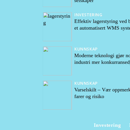
selskaper
INVESTERING
Effektiv lagerstyring ved 
et automatisert WMS sys
KUNNSKAP
Moderne teknologi gjør n
industri mer konkurransed
KUNNSKAP
Varselskilt – Vær oppmer
farer og risiko
Investering