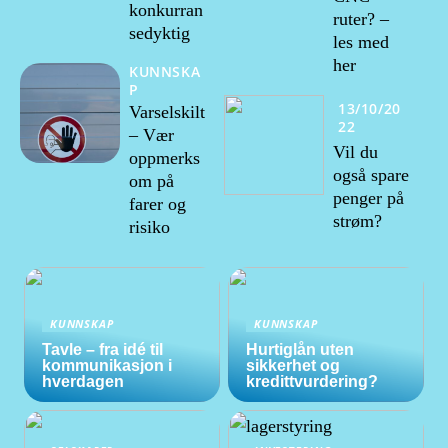
konkurran
ruter? –
sedyktig
les med
her
KUNNSKA
P
13/10/20
Varselskilt
22
– Vær
Vil du
oppmerks
også spare
om på
penger på
farer og
strøm?
risiko
KUNNSKAP
KUNNSKAP
Tavle – fra idé til
Hurtiglån uten
kommunikasjon i
sikkerhet og
hverdagen
kredittvurdering?