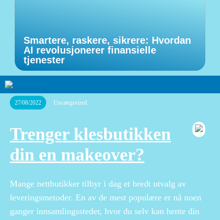
Smartere, raskere, sikrere: Hvordan
AI revolusjonerer finansielle
tjenester
27/08/2022
Uncategorized
Trenger klesbutikken
din en makeover?
Mange nettbutikker tilbyr i dag et bredt utvalg av
leveringsmetoder. En av de mest populære er nå noen
ganger innsamlingssteder, hvor du selv kan hente din