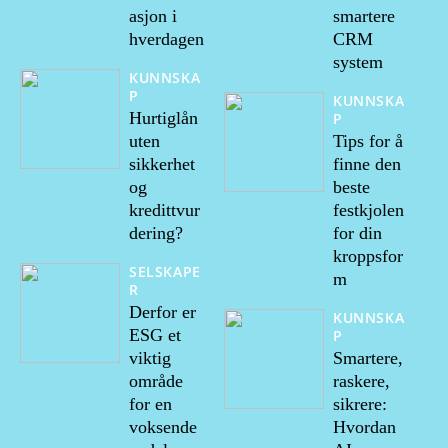
asjon i
smartere
hverdagen
CRM
system
KUNNSKA
P
KUNNSKA
Hurtiglån
P
uten
Tips for å
sikkerhet
finne den
og
beste
kredittvur
festkjolen
dering?
for din
kroppsfor
SELSKAPE
m
R
Derfor er
KUNNSKA
ESG et
P
viktig
Smartere,
område
raskere,
for en
sikrere:
voksende
Hvordan