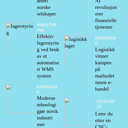
andel
AI
norske
revolusjon
selskaper
erer
finansielle
INVESTER
tjenester
ING
Effektiv
KUNNSKA
lagerstyrin
P
g ved bruk
Logistikk
av et
vinner
automatise
kampen
rt WMS
på
system
markedet
innen e-
KUNNSKA
handel
P
Moderne
21/10/20
teknologi
22
gjør norsk
Leter du
industri
etter en
mer
CNC-